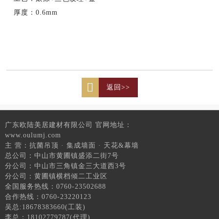
厚度：0.6mm
返回>>
广东欧陆美居建材有限公司 官网地址：
www.oulumj.com
主 营：抗菌吊顶 · 集成墙面 · 天花&幕墙
总公司：中山市黄圃镇盛添二街7号
分公司：中山市三角镇金三大道西3号
分公司：黄圃镇横档倾二工业区
全国服务热线：0760-23502688
合作热线：0760-23220123
吴总:18678383660(工装)
李总：18102779787(代理)