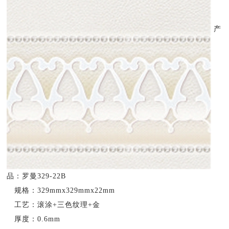
产
品：罗曼329-22B
规格：329mmx329mmx22mm
工艺：滚涂+三色纹理+金
厚度：0.6mm