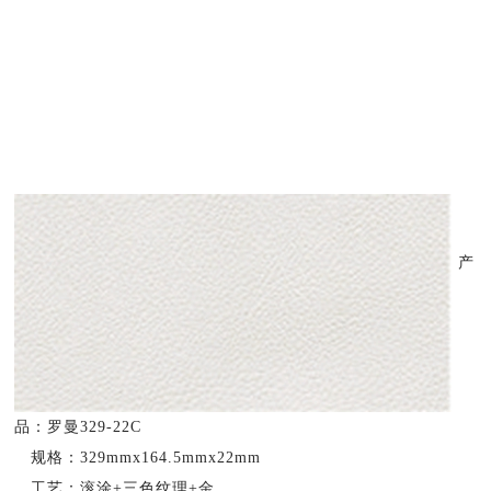
产
品：罗曼329-22C
规格：329mmx164.5mmx22mm
工艺：滚涂+三色纹理+金