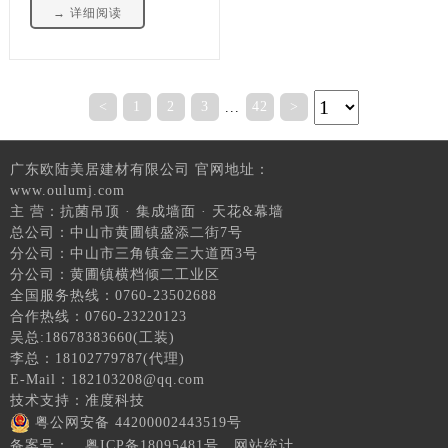
→ 详细阅读
<
1
2
3
42
>
...
广东欧陆美居建材有限公司 官网地址：
www.oulumj.com
主 营：抗菌吊顶 · 集成墙面 · 天花&幕墙
总公司：中山市黄圃镇盛添二街7号
分公司：中山市三角镇金三大道西3号
分公司：黄圃镇横档倾二工业区
全国服务热线：0760-23502688
合作热线：0760-23220123
吴总:18678383660(工装)
李总：18102779787(代理)
E-Mail：182103208@qq.com
技术支持：
准度科技
粤公网安备 44200002443519号
备案号：
粤ICP备18095481号
网站统计