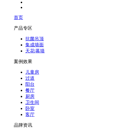
首页
产品专区
抗菌吊顶
集成墙面
天花|幕墙
案例效果
儿童房
过道
阳台
餐厅
厨房
卫生间
卧室
客厅
品牌资讯