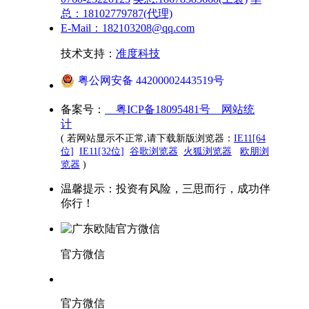
总：18102779787(代理)
E-Mail：182103208@qq.com
技术支持：
准度科技
粤公网安备 44200002443519号
备案号：
粤ICP备18095481号
网站统
计
( 若网站显示不正常,请下载新版浏览器：
IE11[64
位]
IE11[32位]
谷歌浏览器
火狐浏览器
欧朋浏
览器
)
温馨提示：投资有风险，三思而行，成功伴
你行！
官方微信
官方微信