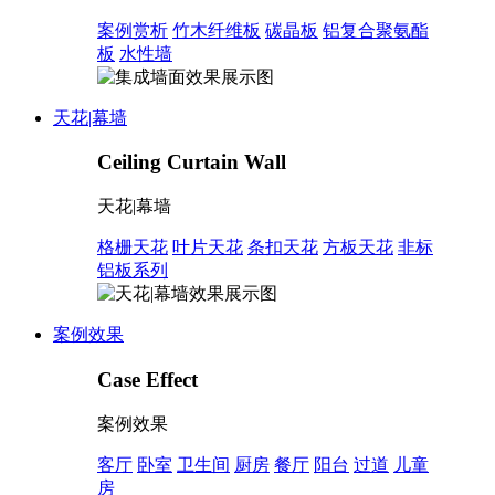
案例赏析
竹木纤维板
碳晶板
铝复合聚氨酯
板
水性墙
天花|幕墙
Ceiling Curtain Wall
天花|幕墙
格栅天花
叶片天花
条扣天花
方板天花
非标
铝板系列
案例效果
Case Effect
案例效果
客厅
卧室
卫生间
厨房
餐厅
阳台
过道
儿童
房