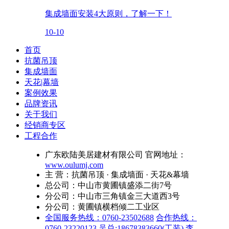
集成墙面安装4大原则，了解一下！
10-10
首页
抗菌吊顶
集成墙面
天花|幕墙
案例效果
品牌资讯
关于我们
经销商专区
工程合作
广东欧陆美居建材有限公司 官网地址：
www.oulumj.com
主 营：抗菌吊顶 · 集成墙面 · 天花&幕墙
总公司：中山市黄圃镇盛添二街7号
分公司：中山市三角镇金三大道西3号
分公司：黄圃镇横档倾二工业区
全国服务热线：0760-23502688
合作热线：
0760-23220123
吴总:18678383660(工装)
李