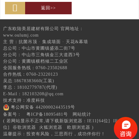
返回>>
广东欧陆美居建材有限公司 官网地址：
www.oulumj.com
主 营：抗菌吊顶 · 集成墙面 · 天花&幕墙
总公司：中山市黄圃镇盛添二街7号
分公司：中山市三角镇金三大道西3号
分公司：黄圃镇横档倾二工业区
全国服务热线：0760-23502688
合作热线：0760-23220123
吴总:18678383660(工装)
李总：18102779787(代理)
E-Mail：182103208@qq.com
技术支持：
准度科技
粤公网安备 44200002443519号
备案号：
粤ICP备18095481号
网站统计
( 若网站显示不正常,请下载新版浏览器：
IE11[64位]
IE11[32
位]
谷歌浏览器
火狐浏览器
欧朋浏览器
)
温馨提示：投资有风险，三思而行，成功伴你行！