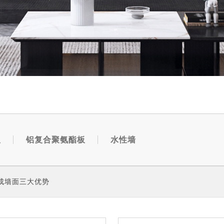
板
铝复合聚氨酯板
水性墙
成墙面三大优势