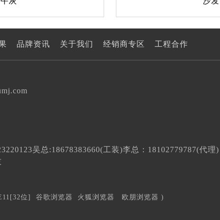
子午灰
沙发
果
品牌资讯
关于我们
经销商专区
工程合作
umj.com
220123
吴总:18678383660(工装)
李总：18102779787(代理)
技
E11[32位]
谷歌浏览器
火狐浏览器
欧朋浏览器
)
！