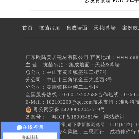
沙发背景墙 FGD-004
首页
抗菌吊顶
集成墙面
天花|幕墙
案例效
广东欧陆美居建材有限公司 官网地址：
www.oul
主 营：抗菌吊顶 · 集成墙面 · 天花&幕墙
总公司：中山市黄圃镇盛添二街7号
分公司：中山市三角镇金三大道西3号
分公司：黄圃镇横档倾二工业区
全国服务热线：0760-23502688
合作热线：0760-23
E-Mail：182103208@qq.com
技术支持：
准度科
粤公网安备 44200002443519号
备案号：
粤ICP备18095481号
网站统计
( 若网站显示不正常,请下载新版浏览器：
IE11[64位]
I
在线咨询
温馨提示：投资有风险，三思而行，成功伴你行
客服陆陆