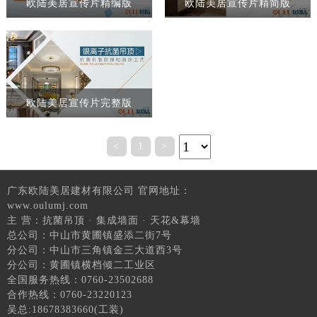
欧陆美居宣传片精编版
欧陆美居宣传片精简版
欧陆美居宣传片完整版
<
1
>
广东欧陆美居建材有限公司 官网地址：
www.oulumj.com
主 营：抗菌吊顶 · 集成墙面 · 天花&幕墙
总公司：中山市黄圃镇盛添二街7号
分公司：中山市三角镇金三大道西3号
分公司：黄圃镇横档倾二工业区
全国服务热线：0760-23502688
合作热线：0760-23220123
吴总:18678383660(工装)